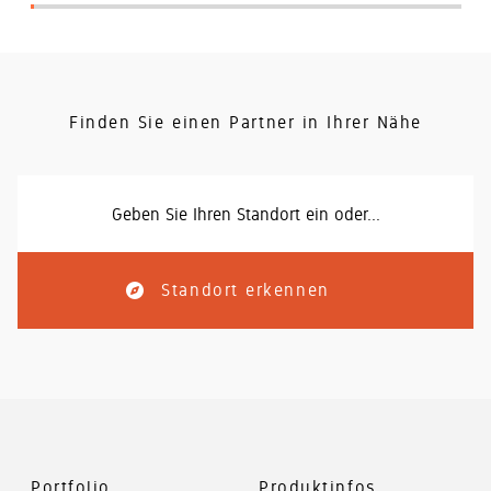
Kundenservice
gedacht -
Sie gerne.
ein zweites
Unser
Leben für
kompetentes
gebrauchtes
Service-
Büromobiliar
Team steht
Finden Sie einen Partner in Ihrer Nähe
Ihnen zur
Seite
Standort erkennen
Portfolio
Produktinfos