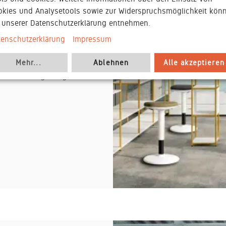
elten.
okies und Analysetools sowie zur Widerspruchsmöglichkeit kön
rweitern bestehende
e unserer Datenschutzerklärung entnehmen.
tion, Rückzug und
tenschutzerklärung
Impressum
che gezielt zonieren,
sflächen integrieren.
Mehr
...
Ablehnen
Alle akzeptieren
Anforderungen agiler