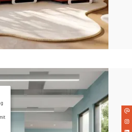
ng
mit