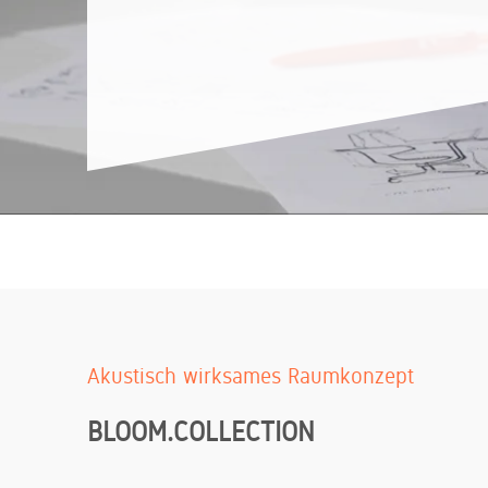
Zuverlässige Lieferung und fachgerechte Montage
Unsere Standorte
Kundenservice
Tauchen Sie ein in die Welt von König + Neurath.
Lassen Sie sich inspirieren. Wir beraten Sie gerne.
Unser kompetentes Service-Team steht Ihnen zur
Seite
Akustisch wirksames Raumkonzept
BLOOM.COLLECTION