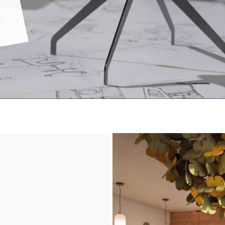
seKNd.life
Kreislaufwirtschaft weiter gedacht - ein zweites
Leben für gebrauchtes Büromobiliar