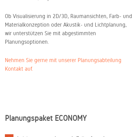
Kundenservice
gedacht -
Sie gerne.
ein zweites
Unser
Leben für
Ob Visualisierung in 2D/3D, Raumansichten, Farb- und
kompetentes
gebrauchtes
Service-
Materialkonzeption oder Akustik- und Lichtplanung,
Büromobiliar
Team steht
wir unterstützen Sie mit abgestimmten
Ihnen zur
Seite
Planungsoptionen.
Nehmen Sie gerne mit unserer Planungsabteilung
Kontakt auf.
Planungspaket ECONOMY