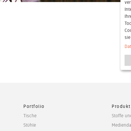
ver
Int
Ihr
Too
Co
si
Da
Portfolio
Produkt
Tische
Stoffe un
Stühle
Medienda