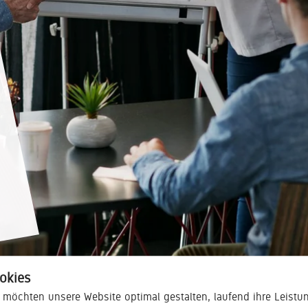
seKNd.life
Kreislaufwirtschaft weiter gedacht - ein zweites
Leben für gebrauchtes Büromobiliar
okies
 möchten unsere Website optimal gestalten, laufend ihre Leistu