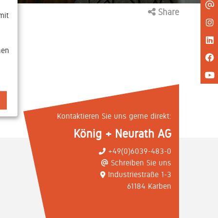
Share
mit
nen
Kontaktieren Sie uns gerne direkt:
König + Neurath AG
+49(0)6039-483-0
Schreiben Sie uns
Industriestraße 1-3
61184 Karben