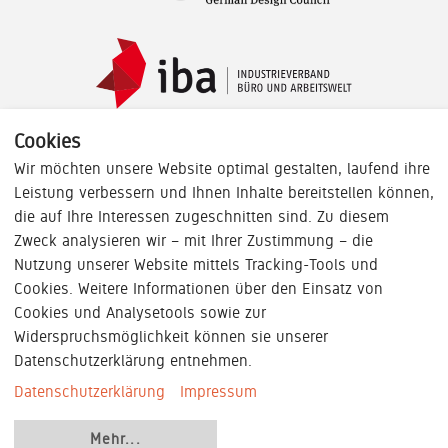
Cookies
Wir möchten unsere Website optimal gestalten, laufend ihre
Leistung verbessern und Ihnen Inhalte bereitstellen können,
die auf Ihre Interessen zugeschnitten sind. Zu diesem
Zweck analysieren wir – mit Ihrer Zustimmung – die
Nutzung unserer Website mittels Tracking-Tools und
Cookies. Weitere Informationen über den Einsatz von
Cookies und Analysetools sowie zur
AGB
|
Impressum
|
Datenschutzinformationen
|
Widerspruchsmöglichkeit können sie unserer
Datenschutzerklärung entnehmen.
Cookie-Konfiguration
|
Nutzungsbedingungen
|
Datenschutzerklärung
Impressum
©
2018
- 2026
König + Neurath AG | Alle Rechte
vorbehalten
Mehr
...