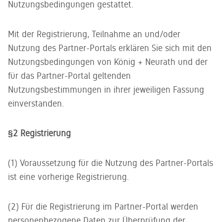
Kundenservice
Nutzungsbedingungen gestattet.
gedacht -
Sie gerne.
ein zweites
Unser
Leben für
kompetentes
Mit der Registrierung, Teilnahme an und/oder
gebrauchtes
Service-
Büromobiliar
Nutzung des Partner-Portals erklären Sie sich mit den
Team steht
Ihnen zur
Nutzungsbedingungen von König + Neurath und der
Seite
für das Partner-Portal geltenden
Nutzungsbestimmungen in ihrer jeweiligen Fassung
einverstanden.
§2 Registrierung
(1) Voraussetzung für die Nutzung des Partner-Portals
ist eine vorherige Registrierung.
(2) Für die Registrierung im Partner-Portal werden
personenbezogene Daten zur Überprüfung der