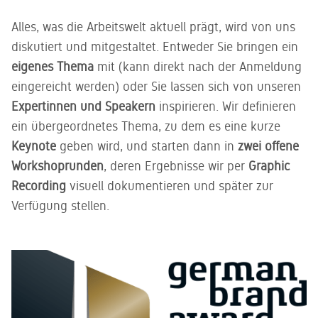
Kundenservice
gedacht -
Sie gerne.
ein zweites
Unser
Alles, was die Arbeitswelt aktuell prägt, wird von uns
Leben für
kompetentes
diskutiert und mitgestaltet. Entweder Sie bringen ein
gebrauchtes
Service-
Büromobiliar
eigenes Thema
mit (kann direkt nach der Anmeldung
Team steht
Ihnen zur
eingereicht werden) oder Sie lassen sich von unseren
Seite
Expertinnen und Speakern
inspirieren. Wir definieren
ein übergeordnetes Thema, zu dem es eine kurze
Keynote
geben wird, und starten dann in
zwei offene
Workshoprunden
, deren Ergebnisse wir per
Graphic
Recording
visuell dokumentieren und später zur
Verfügung stellen.