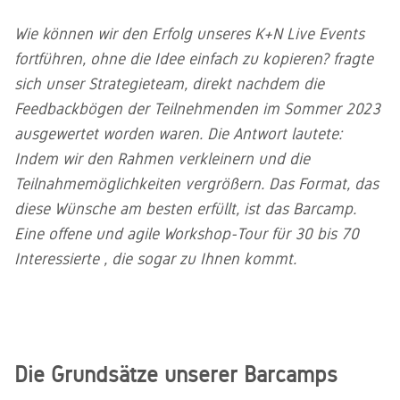
gestalten
Design
Konferenz-
Trennwandsysteme,
für Ihr
made in
Lounge
Planung
Stauraum
Quality Office
ORGATEC
und
Raum-in-
Tagesgeschäft
Aktuelle
attraktiver
und smarte
Germany
Consultant
Vier Farb-
Wie können wir den Erfolg unseres K+N Live Events
Homeoffice
2024
Unsere
Besprechungstische
Raum-
Stellenangebo
Arbeitswelten
Stromversorg
und
Mediendatenbank
internationale
Systeme,
fortführen, ohne die Idee einfach zu kopieren? fragte
Barcamps
Unser
für mehr
Materialkonzepte
Stühle
Auszeichnung
Stellwände,
Customizing
Tools +
2024
Trumpf: ein
Flexibilität
sich unser Strategieteam, direkt nachdem die
für mehr
Kataloge,
Thekenlösungen
Prozesse
Produktionsstandort,
am
Bürodrehstühle,
Atmosphäre
Fotos,
Feedbackbögen der Teilnehmenden im Sommer 2023
Maßgeschneiderte
Fertigungstiefe
Arbeitsplatz
Konferenzstühle,
im
Anleitungen,
Nachhaltigkeit
Lösungen
ausgewertet worden waren. Die Antwort lautete:
und digitale
Besucherstühle,
Arbeitsalltag
Zertifikate
ab dem
Prozesse
Barhocker,
und vieles
Umweltbewusstsein:
Indem wir den Rahmen verkleinern und die
ersten
Referenzen
Stehhilfen
mehr
Unser
Stück
Teilnahmemöglichkeiten vergrößern. Das Format, das
Unsere
ganzheitlicher
Lassen Sie
diese Wünsche am besten erfüllt, ist das Barcamp.
Ansatz für
Lieferung
Standorte
von den
eine
Eine offene und agile Workshop-Tour für 30 bis 70
+
Arbeitswelten
nachhaltige
Tauchen Sie
unserer
Interessierte , die sogar zu Ihnen kommt.
Montage
CO2-
ein in die
Kunden
neutrale
Welt von
inspirieren
Zuverlässige
Zukunft
König +
Lieferung
Neurath.
und
seKNd.life
Lassen Sie
fachgerechte
sich
Montage
Die Grundsätze unserer Barcamps
Kreislaufwirtschaft
inspirieren.
weiter
Wir beraten