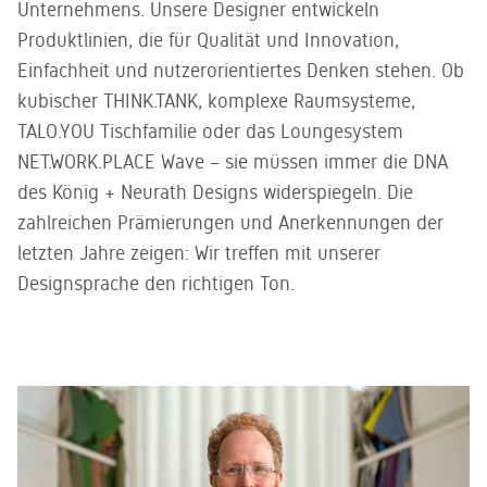
Kundenservice
gedacht -
Unternehmens. Unsere Designer entwickeln
Sie gerne.
ein zweites
Unser
Produktlinien, die für Qualität und Innovation,
Leben für
kompetentes
Einfachheit und nutzerorientiertes Denken stehen. Ob
gebrauchtes
Service-
Büromobiliar
kubischer THINK.TANK, komplexe Raumsysteme,
Team steht
Ihnen zur
TALO.YOU Tischfamilie oder das Loungesystem
Seite
NET.WORK.PLACE Wave – sie müssen immer die DNA
des König + Neurath Designs widerspiegeln. Die
zahlreichen Prämierungen und Anerkennungen der
letzten Jahre zeigen: Wir treffen mit unserer
Designsprache den richtigen Ton.