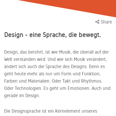
gestalten
Design
Konferenz-
Trennwandsysteme,
für Ihr
made in
Lounge
Planung
Stauraum
Quality Office
ORGATEC
und
Raum-in-
Tagesgeschäft
Aktuelle
attraktiver
und smarte
Germany
Consultant
Vier Farb-
Homeoffice
2024
Unsere
Besprechungstische
Raum-
Stellenangebo
Arbeitswelten
Stromversorg
und
Mediendatenbank
internationale
Systeme,
Barcamps
Unser
für mehr
Materialkonzepte
Stühle
Auszeichnung
Stellwände,
Share
Customizing
Tools +
2024
Trumpf: ein
Flexibilität
für mehr
Kataloge,
Thekenlösungen
Prozesse
Produktionsstandort,
am
Bürodrehstühle,
Atmosphäre
Fotos,
Maßgeschneiderte
Design - eine Sprache, die bewegt.
Fertigungstiefe
Arbeitsplatz
Konferenzstühle,
im
Anleitungen,
Nachhaltigkeit
Lösungen
und digitale
Besucherstühle,
Arbeitsalltag
Zertifikate
ab dem
Prozesse
Barhocker,
und vieles
Umweltbewusstsein:
ersten
Referenzen
Stehhilfen
mehr
Unser
Design, das berührt, ist wie Musik, die überall auf der
Stück
Unsere
ganzheitlicher
Lassen Sie
Welt verstanden wird. Und wie sich Musik verändert,
Ansatz für
Lieferung
Standorte
von den
eine
ändert sich auch die Sprache des Designs. Denn es
+
Arbeitswelten
nachhaltige
Tauchen Sie
geht heute mehr als nur um Form und Funktion,
unserer
Montage
CO2-
ein in die
Kunden
Farben und Materialien. Oder Takt und Rhythmus.
neutrale
Welt von
inspirieren
Zuverlässige
Zukunft
König +
Oder Technologien. Es geht um Emotionen. Auch und
Lieferung
Neurath.
gerade im Design.
und
seKNd.life
Lassen Sie
fachgerechte
sich
Montage
Kreislaufwirtschaft
inspirieren.
Die Designsprache ist ein Kernelement unseres
weiter
Wir beraten