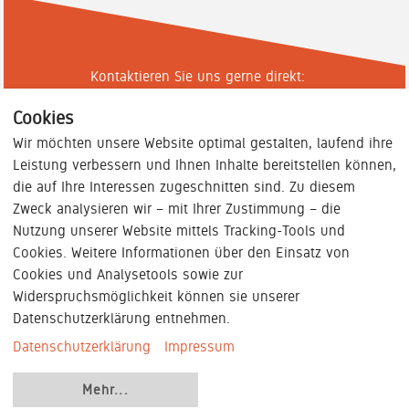
Kontaktieren Sie uns gerne direkt:
Cookies
König + Neurath AG
Wir möchten unsere Website optimal gestalten, laufend ihre
Leistung verbessern und Ihnen Inhalte bereitstellen können,
+49(0)6039-483-0
die auf Ihre Interessen zugeschnitten sind. Zu diesem
Schreiben Sie uns
Zweck analysieren wir – mit Ihrer Zustimmung – die
Industriestraße 1-3
Nutzung unserer Website mittels Tracking-Tools und
61184 Karben
Cookies. Weitere Informationen über den Einsatz von
Cookies und Analysetools sowie zur
Widerspruchsmöglichkeit können sie unserer
Datenschutzerklärung entnehmen.
Datenschutzerklärung
Impressum
Mehr
...