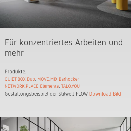
Für konzentriertes Arbeiten und
mehr
Produkte:
QUIET.BOX Duo
MOVE.MIX Barhocker
NET.WORK.PLACE Elemente
TALO.YOU
Gestaltungsbeispiel der Stilwelt FLOW
Download Bild