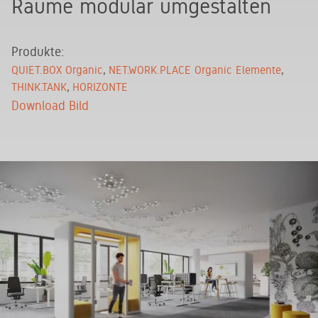
Räume modular umgestalten
Produkte:
QUIET.BOX Organic
NET.WORK.PLACE Organic Elemente
THINK.TANK
HORIZONTE
Download Bild