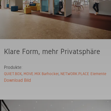
Klare Form, mehr Privatsphäre
Produkte:
QUIET.BOX
MOVE.MIX Barhocker
NET.WORK.PLACE Elemente
Download Bild