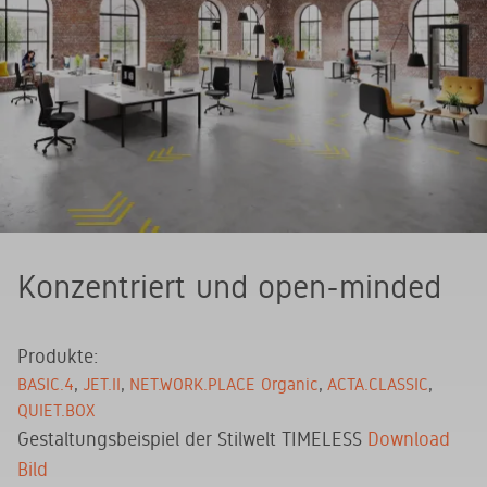
Konzentriert und open-minded
Produkte:
BASIC.4
JET.II
NET.WORK.PLACE Organic
ACTA.CLASSIC
QUIET.BOX
Gestaltungsbeispiel der Stilwelt TIMELESS
Download
Bild