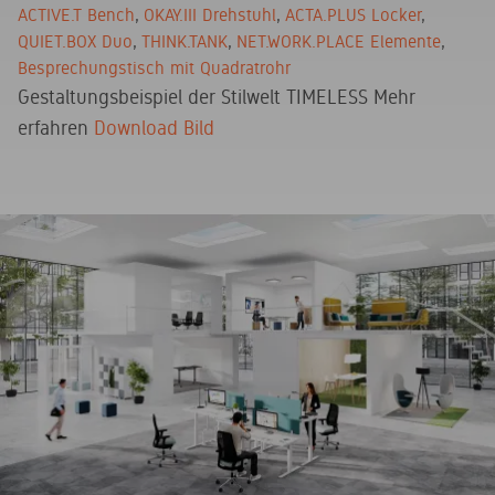
ACTIVE.T Bench
OKAY.III Drehstuhl
ACTA.PLUS Locker
QUIET.BOX Duo
THINK.TANK
NET.WORK.PLACE Elemente
Besprechungstisch mit Quadratrohr
Gestaltungsbeispiel der Stilwelt TIMELESS
Mehr
erfahren
Download Bild