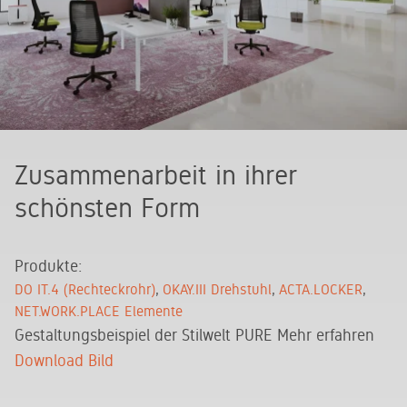
Zusammenarbeit in ihrer
schönsten Form
Produkte:
DO IT.4 (Rechteckrohr)
OKAY.III Drehstuhl
ACTA.LOCKER
NET.WORK.PLACE Elemente
Gestaltungsbeispiel der Stilwelt PURE
Mehr erfahren
Download Bild