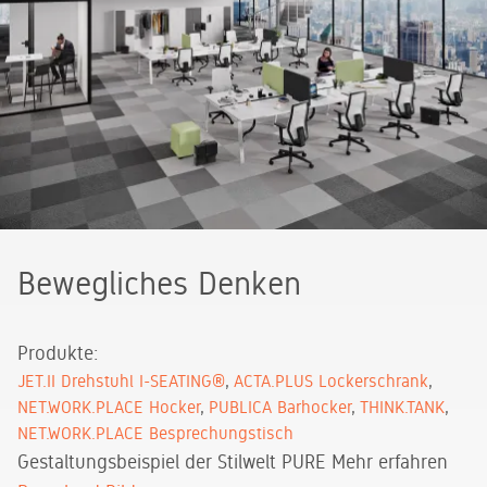
Bewegliches Denken
Produkte:
JET.II Drehstuhl I-SEATING®
ACTA.PLUS Lockerschrank
NET.WORK.PLACE Hocker
PUBLICA Barhocker
THINK.TANK
NET.WORK.PLACE Besprechungstisch
Gestaltungsbeispiel der Stilwelt PURE
Mehr erfahren