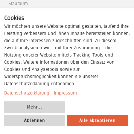
Stauraum
Partner-Portal
Soft-Seating
Cookies
Raumsysteme
Wir möchten unsere Website optimal gestalten, laufend ihre
Referenzen
Leistung verbessern und Ihnen Inhalte bereitstellen können,
K+N
die auf Ihre Interessen zugeschnitten sind. Zu diesem
Magazin
Zweck analysieren wir – mit Ihrer Zustimmung – die
WORK.CULTURE.MAP.
Nutzung unserer Website mittels Tracking-Tools und
Cookies. Weitere Informationen über den Einsatz von
Newsletter
K+N Academy
Cookies und Analysetools sowie zur
Widerspruchsmöglichkeit können sie unserer
FAQ - Häufig
Datenschutzerklärung entnehmen.
gestellte Fragen
Datenschutzerklärung
Impressum
Unternehmen
Mehr
...
Über uns
Ablehnen
Alle akzeptieren
Karriere