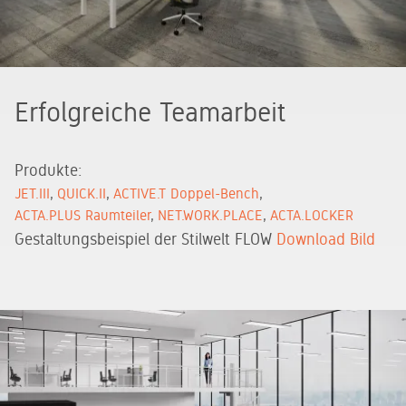
Erfolgreiche Teamarbeit
Produkte:
JET.III
QUICK.II
ACTIVE.T Doppel-Bench
ACTA.PLUS Raumteiler
NET.WORK.PLACE
ACTA.LOCKER
Gestaltungsbeispiel der Stilwelt FLOW
Download Bild