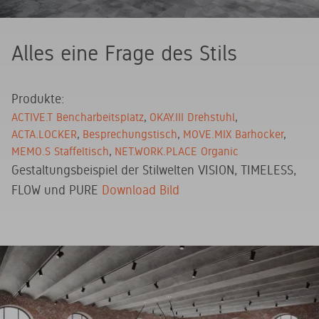
Alles eine Frage des Stils
Produkte:
ACTIVE.T Bencharbeitsplatz
OKAY.III Drehstuhl
ACTA.LOCKER
Besprechungstisch
MOVE.MIX Barhocker
MEMO.S Staffeltisch
NET.WORK.PLACE Organic
Gestaltungsbeispiel der Stilwelten VISION, TIMELESS,
FLOW und PURE
Download Bild