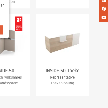
struktion
nen
SIDE.50
INSIDE.50 Theke
ch wirksames
Repräsentative
wandsystem
Thekenlösung