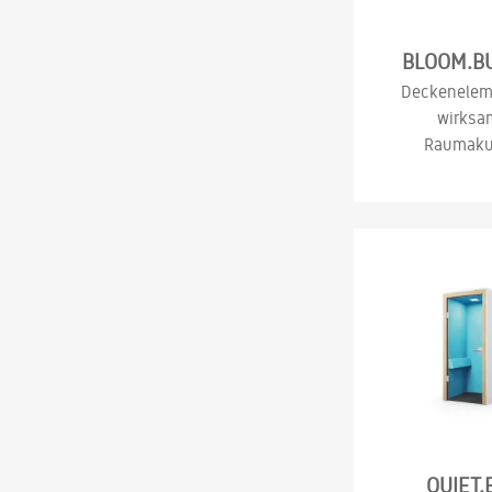
BLOOM.B
Deckenelem
wirksa
Raumaku
QUIET.