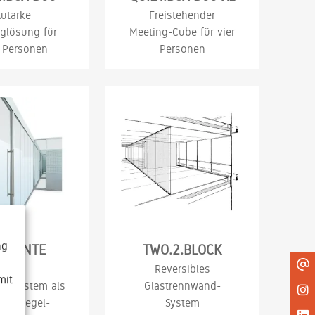
utarke
Freistehender
glösung für
Meeting-Cube für vier
 Personen
Personen
ng
RIZONTE
TWO.2.BLOCK
Glas-
Reversibles
mit
ndsystem als
Glastrennwand-
en-Riegel-
System