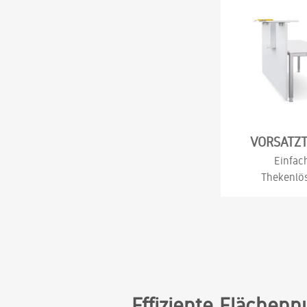
VORSATZ
Einfac
Thekenlö
Effiziente Fläche