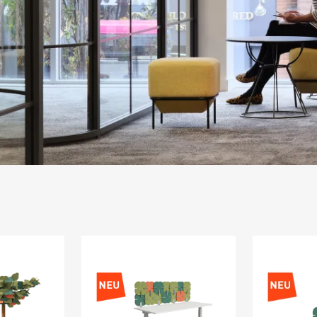
seKNd.life
Kreislaufwirtschaft weiter gedacht - ein zweites
Leben für gebrauchtes Büromobiliar