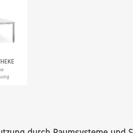
THEKE
he
sung
nnutzung durch Raumsysteme und