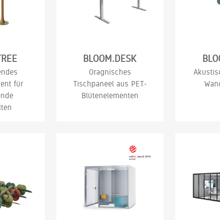
TREE
BLOOM.DESK
BLO
endes
Oragnisches
Akustis
ent für
Tischpaneel aus PET-
Wan
ende
Blütenelementen
ten