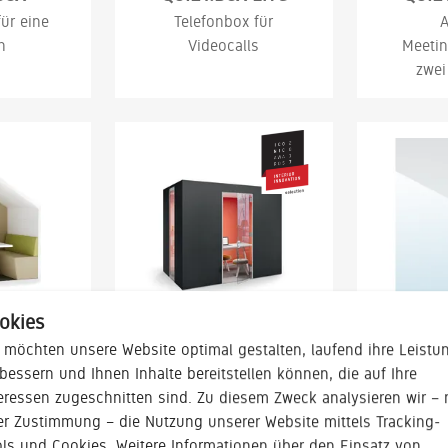
ür eine
Telefonbox für
A
n
Videocalls
Meetin
zwei
okies
 möchten unsere Website optimal gestalten, laufend ihre Leistu
IN
INSIDE.CUBE
HO
bessern und Ihnen Inhalte bereitstellen können, die auf Ihre
kzugsort
Stoffbezogener,
eressen zugeschnitten sind. Zu diesem Zweck analysieren wir – 
s vier
freistehender
Trennwa
er Zustimmung – die Nutzung unserer Website mittels Tracking-
en
Rückzugsraum
Pfost
ls und Cookies. Weitere Informationen über den Einsatz von