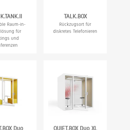
K.TANK.II
TALK.BOX
ble Raum-in-
Rückzugsort für
lösung für
diskretes Telefonieren
tings und
ferenzen
T.BOX Duo
QUIET.BOX Duo XL