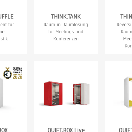
UFFLE
THINK.TANK
THIN
ent für
Raum-in-Raumlösung
Reversi
me
für Meetings und
Raum
stik
Konferenzen
Mee
Kon
BOX
QUIET.BOX Live
QUIE