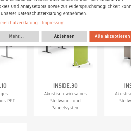
Kon
okies und Analysetools sowie zur Widerspruchsmöglichkeit kön
e unserer Datenschutzerklärung entnehmen.
tenschutzerklärung
Impressum
Mehr
...
Ablehnen
Alle akzeptieren
.10
INSIDE.30
IN
iges
Akustisch wirksames
Akustis
aus PET-
Stellwand- und
Stell
Paneelsystem