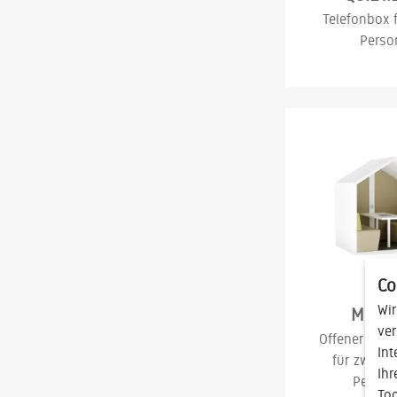
Telefonbox f
Perso
Co
Wir
MEET.
ver
Offener Rüc
Int
für zwei bi
Ihr
Person
Too