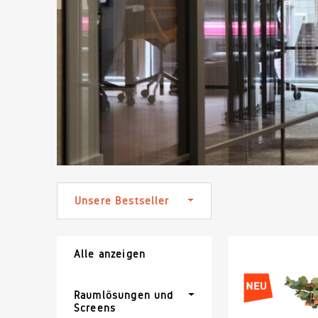
Zuverlässige Lieferung und fachgerechte Montage
Unsere Standorte
Kundenservice
Tauchen Sie ein in die Welt von König + Neurath.
Lassen Sie sich inspirieren. Wir beraten Sie gerne.
Unser kompetentes Service-Team steht Ihnen zur
Seite
Unsere Bestseller
Alle anzeigen
Raumlösungen und
Screens