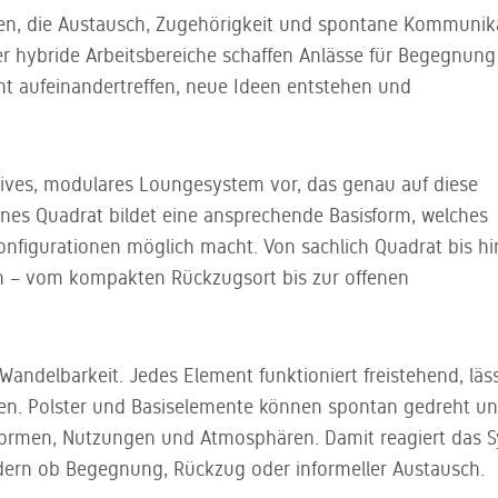
n, die Austausch, Zugehörigkeit und spontane Kommunik
er hybride Arbeitsbereiche schaffen Anlässe für Begegnung
nt aufeinandertreffen, neue Ideen entstehen und
atives, modulares Loungesystem vor, das genau auf diese
enes Quadrat bildet eine ansprechende Basisform, welches
onfigurationen möglich macht. Von sachlich Quadrat bis hi
n – vom kompakten Rückzugsort bis zur offenen
d Wandelbarkeit. Jedes Element funktioniert freistehend, läss
den. Polster und Basiselemente können spontan gedreht u
ormen, Nutzungen und Atmosphären. Damit reagiert das 
dern ob Begegnung, Rückzug oder informeller Austausch.