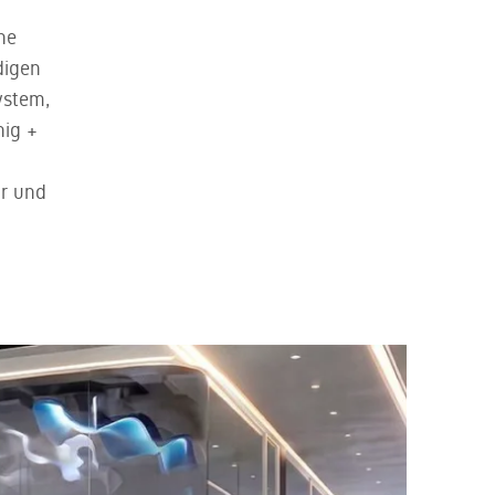
ne
digen
ystem,
nig +
ar und