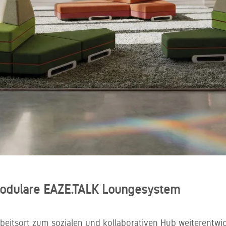
seKNd.life
Kreislaufwirtschaft weiter gedacht - ein zweites
Leben für gebrauchtes Büromobiliar
 modulare EAZE.TALK Loungesystem
beitsort zum sozialen und kollaborativen Hub weiterentwic