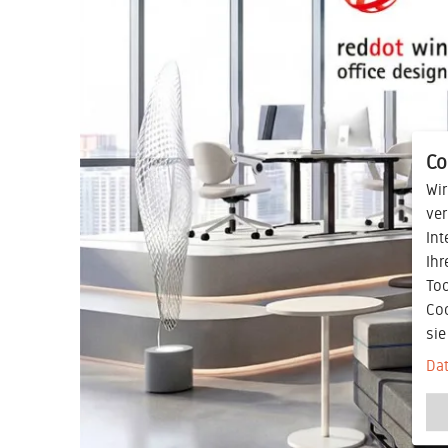
Co
Wir
ver
Int
Ihr
Too
Co
si
Da