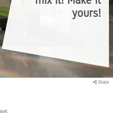
mix it! Make it
yours!
Share
kelt.