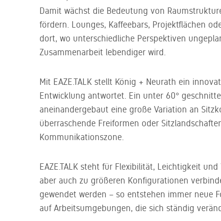
Damit wächst die Bedeutung von Raumstrukture
fördern. Lounges, Kaffeebars, Projektflächen od
dort, wo unterschiedliche Perspektiven ungepla
Zusammenarbeit lebendiger wird.
Mit EAZE.TALK stellt König + Neurath ein innov
Entwicklung antwortet. Ein unter 60° geschnitt
aneinandergebaut eine große Variation an Sitzk
überraschende Freiformen oder Sitzlandschafte
Kommunikationszone.
EAZE.TALK steht für Flexibilität, Leichtigkeit un
aber auch zu größeren Konfigurationen verbin
gewendet werden – so entstehen immer neue F
auf Arbeitsumgebungen, die sich ständig verän