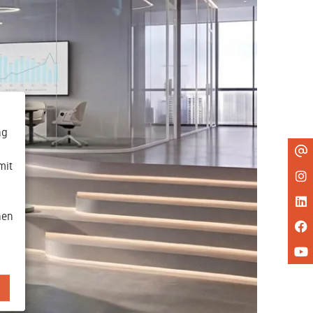
ng
mit
nen