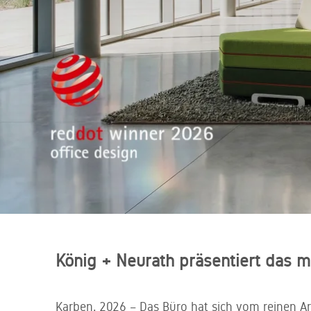
Zuverlässige Lieferung und fachgerechte Montage
Unsere Standorte
Kundenservice
Tauchen Sie ein in die Welt von König + Neurath.
Lassen Sie sich inspirieren. Wir beraten Sie gerne.
Unser kompetentes Service-Team steht Ihnen zur
Seite
König + Neurath präsentiert das
Karben, 2026 – Das Büro hat sich vom reinen Ar