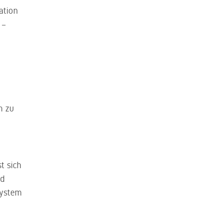
ation
 –
n zu
t sich
nd
System