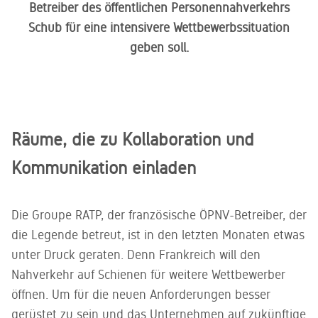
Kundenservice
gedacht -
Betreiber des öffentlichen Personennahverkehrs
Sie gerne.
ein zweites
Unser
Schub für eine intensivere Wettbewerbssituation
Leben für
kompetentes
geben soll.
gebrauchtes
Service-
Büromobiliar
Team steht
Ihnen zur
Seite
Räume, die zu Kollaboration und
Kommunikation einladen
Die Groupe RATP, der französische ÖPNV-Betreiber, der
die Legende betreut, ist in den letzten Monaten etwas
unter Druck geraten. Denn Frankreich will den
Nahverkehr auf Schienen für weitere Wettbewerber
öffnen. Um für die neuen Anforderungen besser
gerüstet zu sein und das Unternehmen auf zukünftige