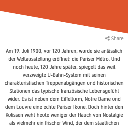
gestalten
Design
Konferenz-
Trennwandsysteme,
für Ihr
made in
Lounge
Planung
Stauraum
Quality Office
ORGATEC
und
Raum-in-
Tagesgeschäft
Aktuelle
attraktiver
und smarte
Germany
Consultant
Vier Farb-
Homeoffice
2024
Unsere
Besprechungstische
Raum-
Stellenangebo
Arbeitswelten
Stromversorg
und
Mediendatenbank
internationale
Systeme,
Barcamps
Unser
für mehr
Materialkonzepte
Stühle
Auszeichnung
Stellwände,
Customizing
Tools +
2024
Trumpf: ein
Flexibilität
für mehr
Kataloge,
Thekenlösungen
Prozesse
Produktionsstandort,
am
Bürodrehstühle,
Atmosphäre
Fotos,
Maßgeschneiderte
Fertigungstiefe
Arbeitsplatz
Share
Konferenzstühle,
im
Anleitungen,
Nachhaltigkeit
Lösungen
und digitale
Besucherstühle,
Arbeitsalltag
Zertifikate
ab dem
Prozesse
Barhocker,
und vieles
Umweltbewusstsein:
Am 19. Juli 1900, vor 120 Jahren, wurde sie anlässlich
ersten
Referenzen
Stehhilfen
mehr
Unser
Stück
der Weltausstellung eröffnet: die Pariser Métro. Und
Unsere
ganzheitlicher
Lassen Sie
noch heute, 120 Jahre später, spiegelt das weit
Ansatz für
Lieferung
Standorte
von den
eine
verzweigte U-Bahn-System mit seinen
+
Arbeitswelten
nachhaltige
Tauchen Sie
unserer
charakteristischen Treppenabgängen und historischen
Montage
CO2-
ein in die
Kunden
neutrale
Stationen das typische französische Lebensgefühl
Welt von
inspirieren
Zuverlässige
Zukunft
König +
wider. Es ist neben dem Eiffelturm, Notre Dame und
Lieferung
Neurath.
und
dem Louvre eine echte Pariser Ikone. Doch hinter den
seKNd.life
Lassen Sie
fachgerechte
sich
Kulissen weht heute weniger der Hauch von Nostalgie
Montage
Kreislaufwirtschaft
inspirieren.
als vielmehr ein frischer Wind, der dem staatlichen
weiter
Wir beraten