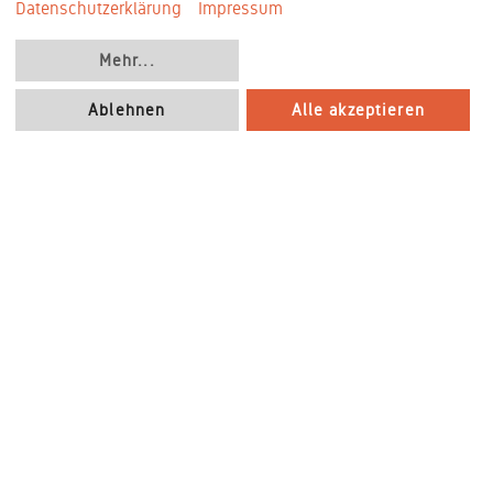
Datenschutzerklärung
Impressum
Mehr
...
Ablehnen
Alle akzeptieren
AGB
|
Impressum
|
Datenschutzinformationen
|
Cookie-Konfiguration
|
Nutzungsbedingungen
|