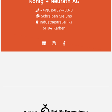
König + Neurath AG
+49(0)6039-483-0
Schreiben Sie uns
Industriestraße 1-3
61184 Karben