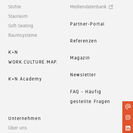
Kundenservice
gedacht -
Sie gerne.
Stühle
Mediendatenbank
ein zweites
Unser
Leben für
Stauraum
kompetentes
gebrauchtes
Service-
Partner-Portal
Soft-Seating
Büromobiliar
Team steht
Ihnen zur
Raumsysteme
Seite
Referenzen
K+N
Magazin
WORK.CULTURE.MAP.
Newsletter
K+N Academy
FAQ - Häufig
gestellte Fragen
Unternehmen
Über uns