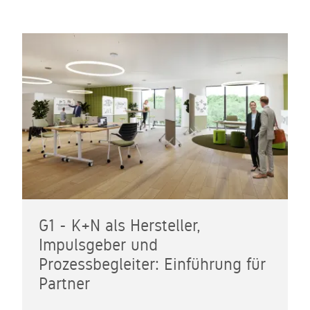
Kundenservice
gedacht -
Sie gerne.
ein zweites
Unser
Leben für
kompetentes
gebrauchtes
Service-
Büromobiliar
Team steht
Ihnen zur
Seite
G1 - K+N als Hersteller,
Impulsgeber und
Prozessbegleiter: Einführung für
Partner