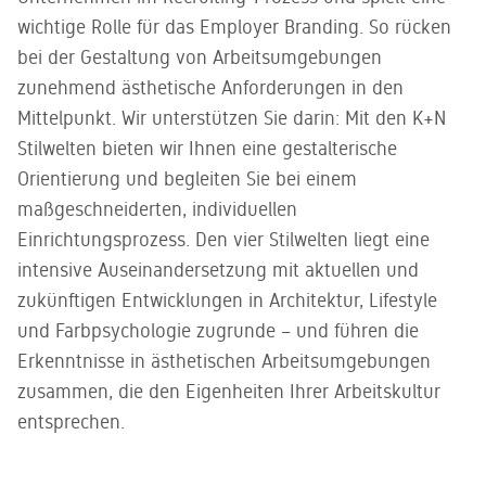
Kundenservice
gedacht -
Sie gerne.
wichtige Rolle für das Employer Branding. So rücken
ein zweites
Unser
Leben für
bei der Gestaltung von Arbeitsumgebungen
kompetentes
gebrauchtes
Service-
zunehmend ästhetische Anforderungen in den
Büromobiliar
Team steht
Mittelpunkt. Wir unterstützen Sie darin: Mit den K+N
Ihnen zur
Seite
Stilwelten bieten wir Ihnen eine gestalterische
Orientierung und begleiten Sie bei einem
maßgeschneiderten, individuellen
Einrichtungsprozess. Den vier Stilwelten liegt eine
intensive Auseinandersetzung mit aktuellen und
zukünftigen Entwicklungen in Architektur, Lifestyle
und Farbpsychologie zugrunde – und führen die
Erkenntnisse in ästhetischen Arbeitsumgebungen
zusammen, die den Eigenheiten Ihrer Arbeitskultur
entsprechen.