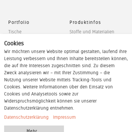
Portfolio
Produktinfos
Tische
Stoffe und Materialien
Stühle
Mediendatenbank
Cookies
Stauraum
Wir möchten unsere Website optimal gestalten, laufend ihre
Partner-Portal
Leistung verbessern und Ihnen Inhalte bereitstellen können,
Soft-Seating
die auf Ihre Interessen zugeschnitten sind. Zu diesem
Raumsysteme
Zweck analysieren wir – mit Ihrer Zustimmung – die
Referenzen
Nutzung unserer Website mittels Tracking-Tools und
K+N
Cookies. Weitere Informationen über den Einsatz von
Magazin
Cookies und Analysetools sowie zur
WORK.CULTURE.MAP.
Widerspruchsmöglichkeit können sie unserer
Datenschutzerklärung entnehmen.
Newsletter
K+N Academy
Datenschutzerklärung
Impressum
FAQ - Häufig
Mehr
...